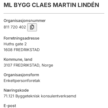
ML BYGG CLAES MARTIN LINDÉN
Årsrekneskap
Innsending og forseinkingsgebyr
Organisasjonsnummer
811 720 402
Tinglysing
Forretningsadresse
Huths gate 2
1608
FREDRIKSTAD
Jeger
Betaling og jegeravgiftskort
Kommune, land
3107
FREDRIKSTAD
,
Norge
Ektepaktrettleiaren
Organisasjonsform
Enkeltpersonforetak
Næringskode
Andre tema
71.121
Byggeteknisk konsulentverksemd
E-post