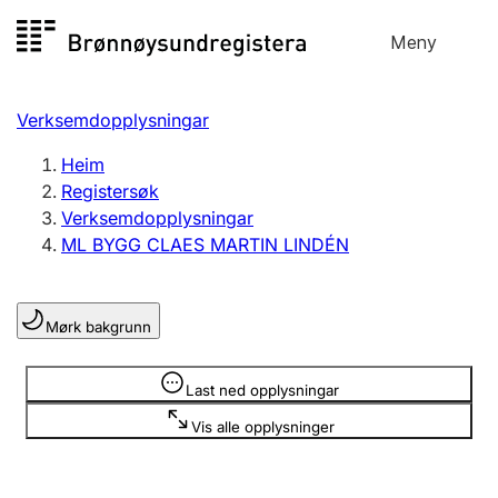
Hopp
Meny
Registersøk
til
Søk
Velg språk
innhald
Verksemdopplysningar
Aksjeselskap
Registrere, endre, slette
Heim
Registersøk
Verksemdopplysningar
Enkeltpersonføretak
ML BYGG CLAES MARTIN LINDÉN
Registrere, endre, slette
Mørk bakgrunn
Lag og foreining
Registrere, endre, slette
Opplysninger er skjult
Last ned opplysningar
Vis alle opplysninger
Fleire organisasjonsformer