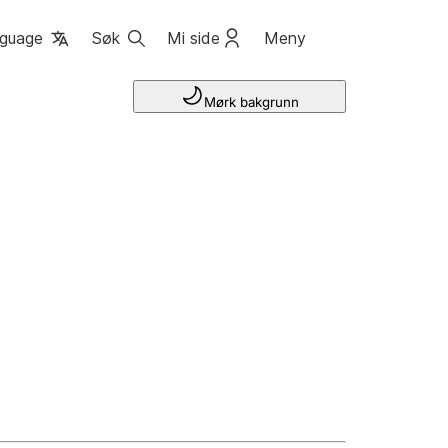
guage
Søk
Mi side
Meny
Mørk bakgrunn