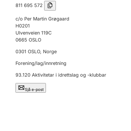
811 695 572
c/o Per Martin Grøgaard
H0201
Ulvenveien 119C
0665
OSLO
0301
OSLO
,
Norge
Forening/lag/innretning
93.120
Aktivitetar i idrettslag og -klubbar
Sjå e-post