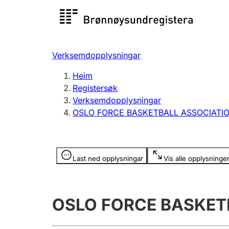
Registersøk
Aksjesel
Registrer
Verksemdopplysningar
Lag og foreining
Fleire
Heim
Registrere, endre, slette
organisa
Registersøk
Verksemdopplysningar
OSLO FORCE BASKETBALL ASSOCIATI
Tinglysing
Jeger
Betaling 
Opplysninger er skjult
Last ned opplysningar
Vis alle opplysninge
Andre tema
OSLO FORCE BASKET