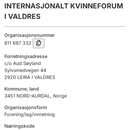
INTERNASJONALT KVINNEFORUM
Årsrekneskap
I VALDRES
Innsending og forseinkingsgebyr
Organisasjonsnummer
Tinglysing
811 687 332
Forretningsadresse
Jeger
c/o Aud Søyland
Betaling og jegeravgiftskort
Sylvsmedvegen 44
2920
LEIRA I VALDRES
Kommune, land
Ektepaktrettleiaren
3451
NORD-AURDAL
,
Norge
Organisasjonsform
Andre tema
Forening/lag/innretning
Næringskode