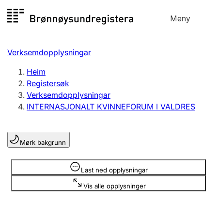
Hopp
Meny
Registersøk
til
Søk
Velg språk
innhald
Verksemdopplysningar
Aksjeselskap
Registrere, endre, slette
Heim
Registersøk
Verksemdopplysningar
Enkeltpersonføretak
INTERNASJONALT KVINNEFORUM I VALDRES
Registrere, endre, slette
Mørk bakgrunn
Lag og foreining
Registrere, endre, slette
Opplysninger er skjult
Last ned opplysningar
Vis alle opplysninger
Fleire organisasjonsformer