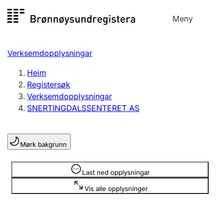
Hopp
Meny
Registersøk
til
Søk
Velg språk
innhald
Verksemdopplysningar
Aksjeselskap
Registrere, endre, slette
Heim
Registersøk
Verksemdopplysningar
Enkeltpersonføretak
SNERTINGDALSSENTERET AS
Registrere, endre, slette
Mørk bakgrunn
Lag og foreining
Registrere, endre, slette
Opplysninger er skjult
Last ned opplysningar
Vis alle opplysninger
Fleire organisasjonsformer