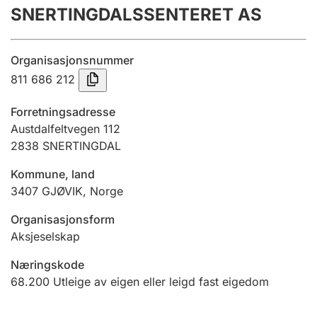
SNERTINGDALSSENTERET AS
Årsrekneskap
Innsending og forseinkingsgebyr
Organisasjonsnummer
811 686 212
Tinglysing
Forretningsadresse
Austdalfeltvegen 112
2838
SNERTINGDAL
Jeger
Betaling og jegeravgiftskort
Kommune, land
3407
GJØVIK
,
Norge
Ektepaktrettleiaren
Organisasjonsform
Aksjeselskap
Næringskode
Andre tema
68.200
Utleige av eigen eller leigd fast eigedom