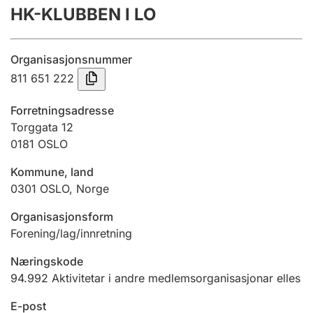
HK-KLUBBEN I LO
Årsrekneskap
Innsending og forseinkingsgebyr
Organisasjonsnummer
811 651 222
Tinglysing
Forretningsadresse
Torggata 12
0181
OSLO
Jeger
Betaling og jegeravgiftskort
Kommune, land
0301
OSLO
,
Norge
Ektepaktrettleiaren
Organisasjonsform
Forening/lag/innretning
Næringskode
Andre tema
94.992
Aktivitetar i andre medlemsorganisasjonar elles
E-post