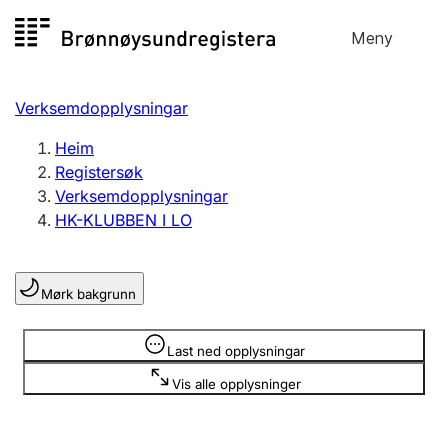
Hopp
Meny
Registersøk
til
Søk
Velg språk
innhald
Verksemdopplysningar
Aksjeselskap
Registrere, endre, slette
Heim
Registersøk
Verksemdopplysningar
Enkeltpersonføretak
HK-KLUBBEN I LO
Registrere, endre, slette
Mørk bakgrunn
Lag og foreining
Registrere, endre, slette
Opplysninger er skjult
Last ned opplysningar
Vis alle opplysninger
Fleire organisasjonsformer