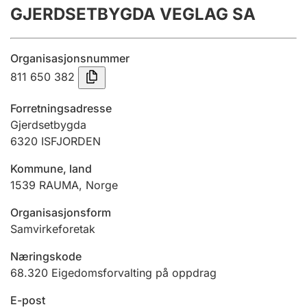
GJERDSETBYGDA VEGLAG SA
Årsrekneskap
Innsending og forseinkingsgebyr
Organisasjonsnummer
811 650 382
Tinglysing
Forretningsadresse
Gjerdsetbygda
6320
ISFJORDEN
Jeger
Betaling og jegeravgiftskort
Kommune, land
1539
RAUMA
,
Norge
Ektepaktrettleiaren
Organisasjonsform
Samvirkeforetak
Næringskode
Andre tema
68.320
Eigedomsforvalting på oppdrag
E-post