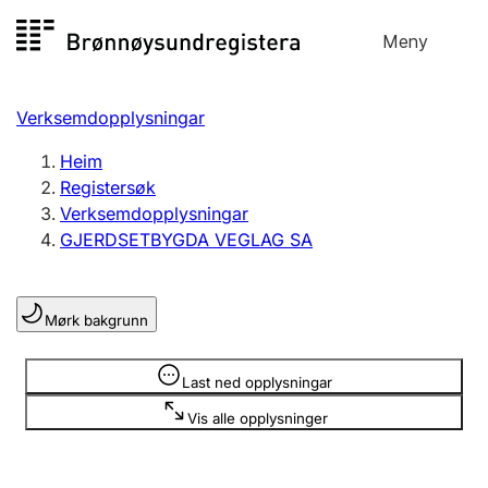
Hopp
Meny
Registersøk
til
Søk
Velg språk
innhald
Verksemdopplysningar
Aksjeselskap
Registrere, endre, slette
Heim
Registersøk
Verksemdopplysningar
Enkeltpersonføretak
GJERDSETBYGDA VEGLAG SA
Registrere, endre, slette
Mørk bakgrunn
Lag og foreining
Registrere, endre, slette
Opplysninger er skjult
Last ned opplysningar
Vis alle opplysninger
Fleire organisasjonsformer