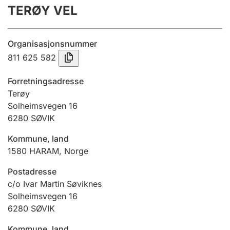
TERØY VEL
Årsrekneskap
Innsending og forseinkingsgebyr
Organisasjonsnummer
811 625 582
Tinglysing
Forretningsadresse
Terøy
Solheimsvegen 16
Jeger
6280
SØVIK
Betaling og jegeravgiftskort
Kommune, land
1580
HARAM
,
Norge
Ektepaktrettleiaren
Postadresse
c/o Ivar Martin Søviknes
Solheimsvegen 16
Andre tema
6280
SØVIK
Kommune, land