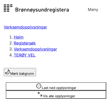
Hopp
Meny
Registersøk
til
Søk
Velg språk
innhald
Verksemdopplysningar
Aksjeselskap
Registrere, endre, slette
Heim
Registersøk
Verksemdopplysningar
Enkeltpersonføretak
TERØY VEL
Registrere, endre, slette
Mørk bakgrunn
Lag og foreining
Registrere, endre, slette
Opplysninger er skjult
Last ned opplysningar
Vis alle opplysninger
Fleire organisasjonsformer