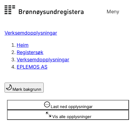
Hopp
Meny
Registersøk
til
Søk
Velg språk
innhald
Verksemdopplysningar
Aksjeselskap
Registrere, endre, slette
Heim
Registersøk
Verksemdopplysningar
Enkeltpersonføretak
EPLEMOS AS
Registrere, endre, slette
Mørk bakgrunn
Lag og foreining
Registrere, endre, slette
Opplysninger er skjult
Last ned opplysningar
Vis alle opplysninger
Fleire organisasjonsformer