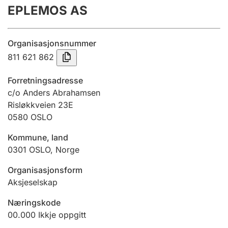
EPLEMOS AS
Årsrekneskap
Innsending og forseinkingsgebyr
Organisasjonsnummer
811 621 862
Tinglysing
Forretningsadresse
c/o Anders Abrahamsen
Risløkkveien 23E
Jeger
0580
OSLO
Betaling og jegeravgiftskort
Kommune, land
0301
OSLO
,
Norge
Ektepaktrettleiaren
Organisasjonsform
Aksjeselskap
Andre tema
Næringskode
00.000
Ikkje oppgitt