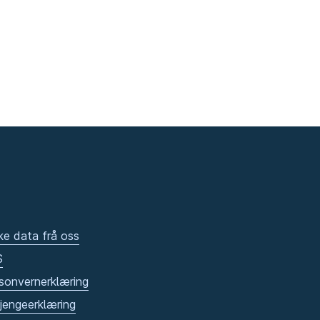
ke data frå oss
S
sonvernerklæring
gjengeerklæring