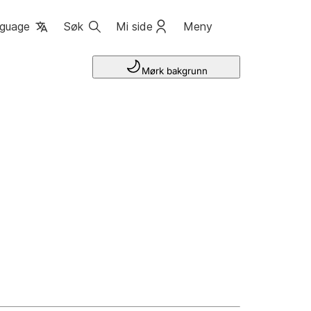
guage
Søk
Mi side
Meny
Mørk bakgrunn