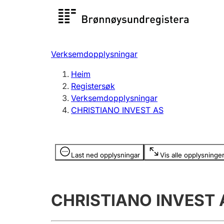
Registersøk
Aksjesel
Registrer
Verksemdopplysningar
Lag og foreining
Fleire
Heim
Registrere, endre, slette
organisa
Registersøk
Verksemdopplysningar
CHRISTIANO INVEST AS
Tinglysing
Jeger
Betaling 
Opplysninger er skjult
Last ned opplysningar
Vis alle opplysninge
Andre tema
CHRISTIANO INVEST 