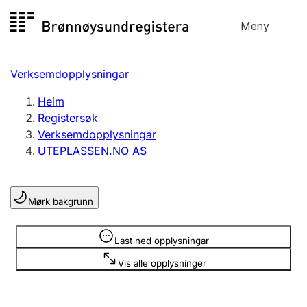
Hopp
Meny
Registersøk
til
Søk
Velg språk
innhald
Verksemdopplysningar
Aksjeselskap
Registrere, endre, slette
Heim
Registersøk
Verksemdopplysningar
Enkeltpersonføretak
UTEPLASSEN.NO AS
Registrere, endre, slette
Mørk bakgrunn
Lag og foreining
Registrere, endre, slette
Opplysninger er skjult
Last ned opplysningar
Vis alle opplysninger
Fleire organisasjonsformer