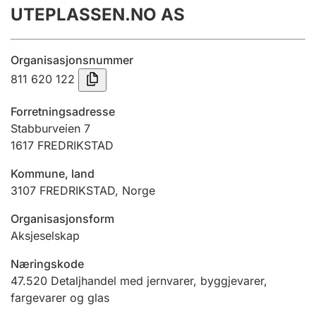
UTEPLASSEN.NO AS
Årsrekneskap
Innsending og forseinkingsgebyr
Organisasjonsnummer
811 620 122
Tinglysing
Forretningsadresse
Stabburveien 7
1617
FREDRIKSTAD
Jeger
Betaling og jegeravgiftskort
Kommune, land
3107
FREDRIKSTAD
,
Norge
Ektepaktrettleiaren
Organisasjonsform
Aksjeselskap
Næringskode
Andre tema
47.520
Detaljhandel med jernvarer, byggjevarer,
fargevarer og glas