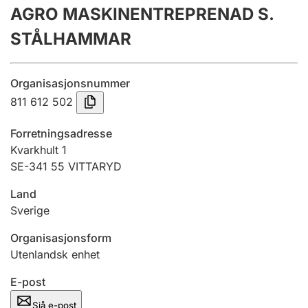
AGRO MASKINENTREPRENAD S.
Årsrekneskap
STÅLHAMMAR
Innsending og forseinkingsgebyr
Organisasjonsnummer
Tinglysing
811 612 502
Forretningsadresse
Jeger
Kvarkhult 1
Betaling og jegeravgiftskort
SE-341 55 VITTARYD
Land
Sverige
Ektepaktrettleiaren
Organisasjonsform
Utenlandsk enhet
Andre tema
E-post
Sjå e-post