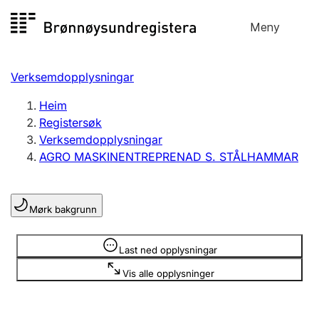
Hopp
Meny
Registersøk
til
Søk
Velg språk
innhald
Verksemdopplysningar
Aksjeselskap
Registrere, endre, slette
Heim
Registersøk
Verksemdopplysningar
Enkeltpersonføretak
AGRO MASKINENTREPRENAD S. STÅLHAMMAR
Registrere, endre, slette
Mørk bakgrunn
Lag og foreining
Registrere, endre, slette
Opplysninger er skjult
Last ned opplysningar
Vis alle opplysninger
Fleire organisasjonsformer