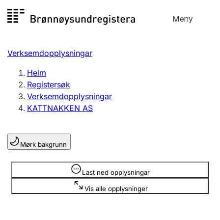
Hopp
Meny
Registersøk
til
Søk
Velg språk
innhald
Verksemdopplysningar
Aksjeselskap
Registrere, endre, slette
Heim
Registersøk
Verksemdopplysningar
Enkeltpersonføretak
KATTNAKKEN AS
Registrere, endre, slette
Mørk bakgrunn
Lag og foreining
Registrere, endre, slette
Opplysninger er skjult
Last ned opplysningar
Vis alle opplysninger
Fleire organisasjonsformer