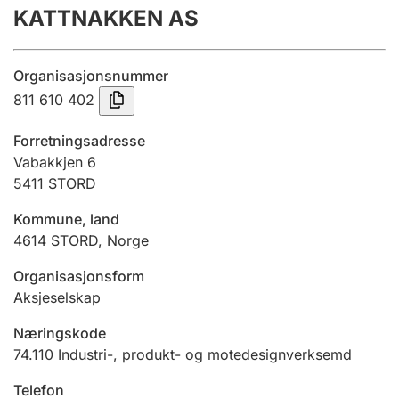
KATTNAKKEN AS
Årsrekneskap
Innsending og forseinkingsgebyr
Organisasjonsnummer
811 610 402
Tinglysing
Forretningsadresse
Vabakkjen 6
5411
STORD
Jeger
Betaling og jegeravgiftskort
Kommune, land
4614
STORD
,
Norge
Ektepaktrettleiaren
Organisasjonsform
Aksjeselskap
Næringskode
Andre tema
74.110
Industri-, produkt- og motedesignverksemd
Telefon