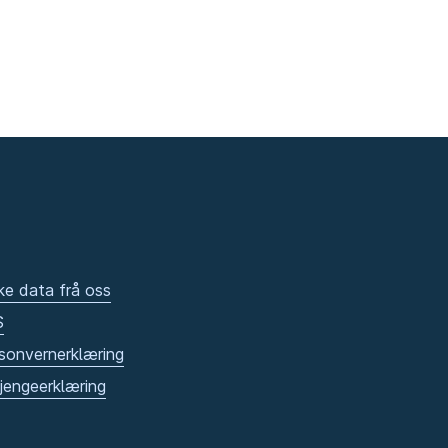
ke data frå oss
S
sonvernerklæring
gjengeerklæring