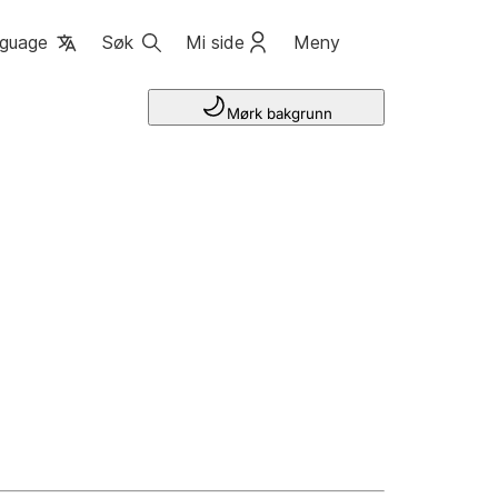
guage
Søk
Mi side
Meny
Mørk bakgrunn