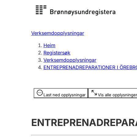
Registersøk
Aksjesel
Registrer
Verksemdopplysningar
Lag og foreining
Fleire
Heim
Registrere, endre, slette
organisa
Registersøk
Verksemdopplysningar
ENTREPRENADREPARATIONER I ÖREBR
Tinglysing
Jeger
Betaling 
Opplysninger er skjult
Last ned opplysningar
Vis alle opplysninge
Andre tema
ENTREPRENADREPARA