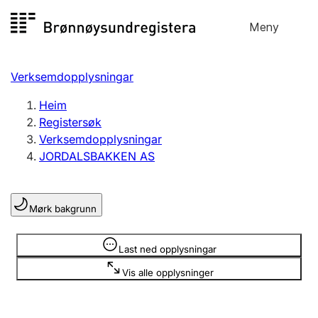
Hopp
Meny
Registersøk
til
Søk
Velg språk
innhald
Verksemdopplysningar
Aksjeselskap
Registrere, endre, slette
Heim
Registersøk
Verksemdopplysningar
Enkeltpersonføretak
JORDALSBAKKEN AS
Registrere, endre, slette
Mørk bakgrunn
Lag og foreining
Registrere, endre, slette
Opplysninger er skjult
Last ned opplysningar
Vis alle opplysninger
Fleire organisasjonsformer