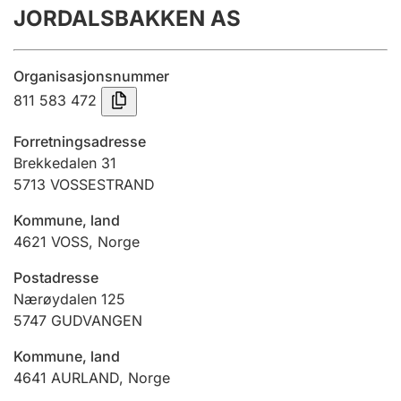
JORDALSBAKKEN AS
Årsrekneskap
Innsending og forseinkingsgebyr
Organisasjonsnummer
811 583 472
Tinglysing
Forretningsadresse
Brekkedalen 31
5713
VOSSESTRAND
Jeger
Betaling og jegeravgiftskort
Kommune, land
4621
VOSS
,
Norge
Ektepaktrettleiaren
Postadresse
Nærøydalen 125
5747
GUDVANGEN
Andre tema
Kommune, land
4641
AURLAND
,
Norge