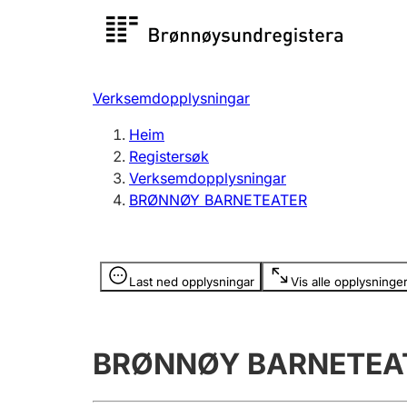
Registersøk
Aksjesel
Registrer
Verksemdopplysningar
Lag og foreining
Fleire
Heim
Registrere, endre, slette
organisa
Registersøk
Verksemdopplysningar
BRØNNØY BARNETEATER
Tinglysing
Jeger
Betaling 
Opplysninger er skjult
Last ned opplysningar
Vis alle opplysninge
Andre tema
BRØNNØY BARNETEA