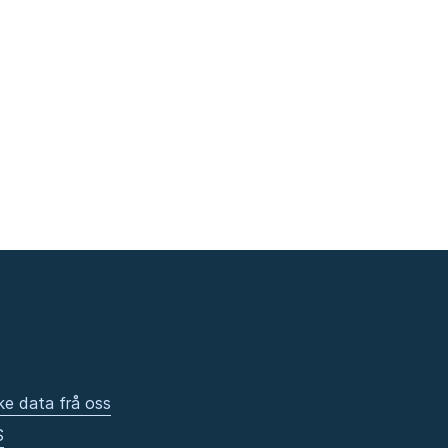
ke data frå oss
S