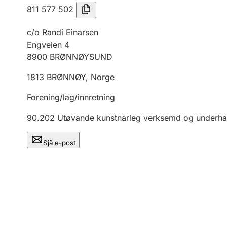
811 577 502
c/o Randi Einarsen
Engveien 4
8900
BRØNNØYSUND
1813
BRØNNØY
,
Norge
Forening/lag/innretning
90.202
Utøvande kunstnarleg verksemd og underha
Sjå e-post