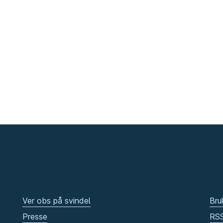
Ver obs på svindel
Bru
Presse
RS