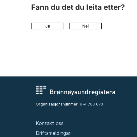
Fann du det du leita etter?
Ja
Nei
Organisasjonsnummer:
974 760 673
Kontakt oss
Driftsmeldingar