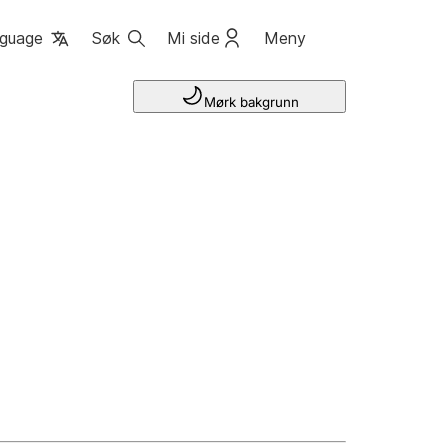
guage
Søk
Mi side
Meny
Mørk bakgrunn