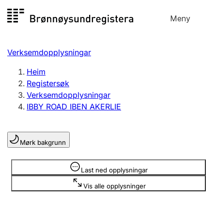
Hopp
Meny
Registersøk
til
Søk
Velg språk
innhald
Verksemdopplysningar
Aksjeselskap
Registrere, endre, slette
Heim
Registersøk
Verksemdopplysningar
Enkeltpersonføretak
IBBY ROAD IBEN AKERLIE
Registrere, endre, slette
Mørk bakgrunn
Lag og foreining
Registrere, endre, slette
Opplysninger er skjult
Last ned opplysningar
Vis alle opplysninger
Fleire organisasjonsformer