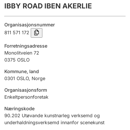
IBBY ROAD IBEN AKERLIE
Årsrekneskap
Innsending og forseinkingsgebyr
Organisasjonsnummer
811 571 172
Tinglysing
Forretningsadresse
Monolitveien 72
0375
OSLO
Jeger
Betaling og jegeravgiftskort
Kommune, land
0301
OSLO
,
Norge
Ektepaktrettleiaren
Organisasjonsform
Enkeltpersonforetak
Næringskode
Andre tema
90.202
Utøvande kunstnarleg verksemd og
underhaldningsverksemd innanfor scenekunst