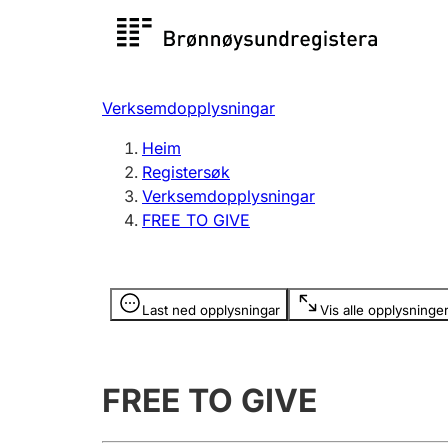
Registersøk
Aksjesel
Registrer
Verksemdopplysningar
Lag og foreining
Fleire
Heim
Registrere, endre, slette
organisa
Registersøk
Verksemdopplysningar
FREE TO GIVE
Tinglysing
Jeger
Betaling 
Opplysninger er skjult
Last ned opplysningar
Vis alle opplysninge
Andre tema
FREE TO GIVE