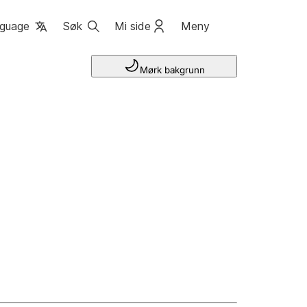
guage
Søk
Mi side
Meny
Mørk bakgrunn