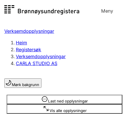
Hopp
Meny
Registersøk
til
Søk
Velg språk
innhald
Verksemdopplysningar
Aksjeselskap
Registrere, endre, slette
Heim
Registersøk
Verksemdopplysningar
Enkeltpersonføretak
CARLA STUDIO AS
Registrere, endre, slette
Mørk bakgrunn
Lag og foreining
Registrere, endre, slette
Opplysninger er skjult
Last ned opplysningar
Vis alle opplysninger
Fleire organisasjonsformer