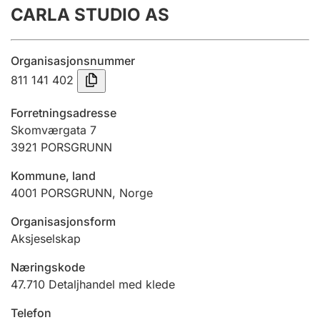
CARLA STUDIO AS
Årsrekneskap
Innsending og forseinkingsgebyr
Organisasjonsnummer
811 141 402
Tinglysing
Forretningsadresse
Skomværgata 7
3921
PORSGRUNN
Jeger
Betaling og jegeravgiftskort
Kommune, land
4001
PORSGRUNN
,
Norge
Ektepaktrettleiaren
Organisasjonsform
Aksjeselskap
Næringskode
Andre tema
47.710
Detaljhandel med klede
Telefon