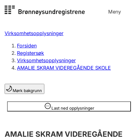
Hopp
Meny
Registersøk
til
Søk
Velg språk
innhold
Virksomhetsopplysninger
Aksjeselskap
Registrere, endre, slette
Forsiden
Registersøk
Virksomhetsopplysninger
Enkeltpersonforetak
AMALIE SKRAM VIDEREGÅENDE SKOLE
Registrere, endre, slette
Mørk bakgrunn
Lag og forening
Registrere, endre, slette
Opplysninger er skjult
Last ned opplysninger
Flere organisasjonsformer
AMALIE SKRAM VIDEREGÅENDE