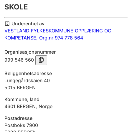
SKOLE
Årsregnskap
Innsending og forsinkelsesgebyr
Underenhet av
VESTLAND FYLKESKOMMUNE OPPLÆRING OG
KOMPETANSE,
Org.nr 974 778 564
Tinglysing
Organisasjonsnummer
999 546 560
Jeger
Betaling og jegeravgiftskort
Beliggenhetsadresse
Lungegårdskaien 40
5015
BERGEN
Ektepaktveileder
Kommune, land
4601
BERGEN
,
Norge
Offentlig sektor
Postadresse
Postboks 7900