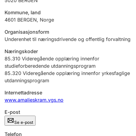
5020
BERGEN
Andre tema
Kommune, land
4601
BERGEN
,
Norge
Organisasjonsform
Underenhet til næringsdrivende og offentlig forvaltning
Næringskoder
85.310
Videregående opplæring innenfor
studieforberedende utdanningsprogram
85.320
Videregående opplæring innenfor yrkesfaglige
utdanningsprogram
Internettadresse
www.amalieskram.vgs.no
E-post
Se e-post
Telefon