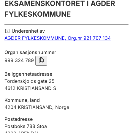
EKSAMENSKONTORET I AGDER
Årsregnskap
FYLKESKOMMUNE
Innsending og forsinkelsesgebyr
Underenhet av
AGDER FYLKESKOMMUNE,
Org.nr 921 707 134
Tinglysing
Organisasjonsnummer
999 324 789
Jeger
Betaling og jegeravgiftskort
Beliggenhetsadresse
Tordenskjolds gate 25
4612
KRISTIANSAND S
Ektepaktveileder
Kommune, land
4204
KRISTIANSAND
,
Norge
Offentlig sektor
Postadresse
Postboks 788 Stoa