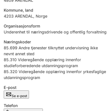
4809
ARENDAL
Andre tema
Kommune, land
4203
ARENDAL
,
Norge
Organisasjonsform
Underenhet til næringsdrivende og offentlig forvaltning
Næringskoder
85.699
Andre tjenester tilknyttet undervisning ikke
nevnt annet sted
85.310
Videregående opplæring innenfor
studieforberedende utdanningsprogram
85.320
Videregående opplæring innenfor yrkesfaglige
utdanningsprogram
E-post
Se e-post
Telefon