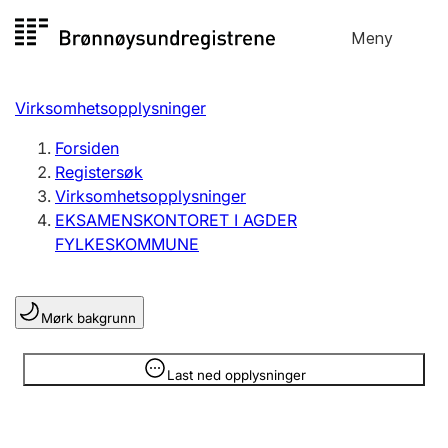
Hopp
Meny
Registersøk
til
Søk
Velg språk
innhold
Virksomhetsopplysninger
Aksjeselskap
Registrere, endre, slette
Forsiden
Registersøk
Virksomhetsopplysninger
Enkeltpersonforetak
EKSAMENSKONTORET I AGDER
Registrere, endre, slette
FYLKESKOMMUNE
Lag og forening
Mørk bakgrunn
Registrere, endre, slette
Opplysninger er skjult
Last ned opplysninger
Flere organisasjonsformer