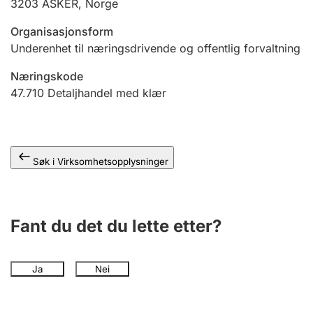
3203
ASKER
,
Norge
Andre tema
Organisasjonsform
Underenhet til næringsdrivende og offentlig forvaltning
Næringskode
47.710
Detaljhandel med klær
Søk i Virksomhetsopplysninger
Fant du det du lette etter?
Ja
Nei