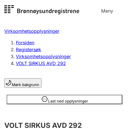
Hopp
Meny
Registersøk
til
Søk
Velg språk
innhold
Virksomhetsopplysninger
Aksjeselskap
Registrere, endre, slette
Forsiden
Registersøk
Virksomhetsopplysninger
Enkeltpersonforetak
VOLT SIRKUS AVD 292
Registrere, endre, slette
Mørk bakgrunn
Lag og forening
Registrere, endre, slette
Opplysninger er skjult
Last ned opplysninger
Flere organisasjonsformer
VOLT SIRKUS AVD 292