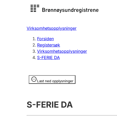
Registersøk
Aksjesel
Registrer
Virksomhetsopplysninger
Lag og forening
Flere
Forsiden
Registrere, endre, slette
organisa
Registersøk
Virksomhetsopplysninger
S-FERIE DA
Tinglysing
Jeger
Betaling 
Opplysninger er skjult
Last ned opplysninger
Offentlig sektor
Andre t
S-FERIE DA