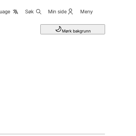
uage
Søk
Min side
Meny
Mørk bakgrunn