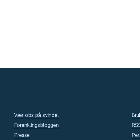
Vær obs på svindel
Bru
Forenklingsbloggen
RS
Presse
Per