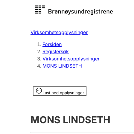
Registersøk
Aksjesel
Registrer
Virksomhetsopplysninger
Lag og forening
Flere
Forsiden
Registrere, endre, slette
organisa
Registersøk
Virksomhetsopplysninger
MONS LINDSETH
Tinglysing
Jeger
Betaling 
Opplysninger er skjult
Last ned opplysninger
Offentlig sektor
Andre t
MONS LINDSETH