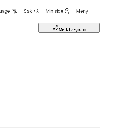
uage
Søk
Min side
Meny
Mørk bakgrunn