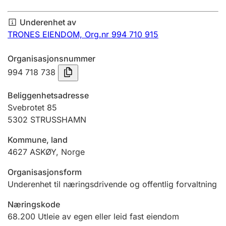
Årsregnskap
Underenhet av
Innsending og forsinkelsesgebyr
TRONES EIENDOM,
Org.nr 994 710 915
Organisasjonsnummer
Tinglysing
994 718 738
Beliggenhetsadresse
Jeger
Svebrotet 85
Betaling og jegeravgiftskort
5302
STRUSSHAMN
Kommune, land
4627
ASKØY
,
Norge
Ektepaktveileder
Organisasjonsform
Underenhet til næringsdrivende og offentlig forvaltning
Offentlig sektor
Næringskode
68.200
Utleie av egen eller leid fast eiendom