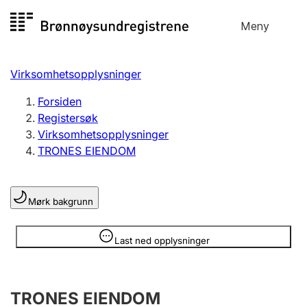
Hopp
Meny
Registersøk
til
Søk
Velg språk
innhold
Virksomhetsopplysninger
Aksjeselskap
Registrere, endre, slette
Forsiden
Registersøk
Virksomhetsopplysninger
Enkeltpersonforetak
TRONES EIENDOM
Registrere, endre, slette
Mørk bakgrunn
Lag og forening
Registrere, endre, slette
Opplysninger er skjult
Last ned opplysninger
Flere organisasjonsformer
TRONES EIENDOM