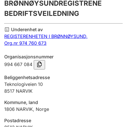
BRØNNØYSUNDREGISTRENE
Årsregnskap
BEDRIFTSVEILEDNING
Innsending og forsinkelsesgebyr
Underenhet av
REGISTERENHETEN I BRØNNØYSUND,
Tinglysing
Org.nr 974 760 673
Organisasjonsnummer
Jeger
994 667 084
Betaling og jegeravgiftskort
Beliggenhetsadresse
Teknologiveien 10
Ektepaktveileder
8517
NARVIK
Kommune, land
Offentlig sektor
1806
NARVIK
,
Norge
Postadresse