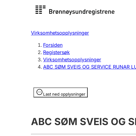
Registersøk
Aksjesel
Registrer
Virksomhetsopplysninger
Lag og forening
Flere
Forsiden
Registrere, endre, slette
organisa
Registersøk
Virksomhetsopplysninger
ABC SØM SVEIS OG SERVICE RUNAR L
Tinglysing
Jeger
Betaling 
Opplysninger er skjult
Last ned opplysninger
Offentlig sektor
Andre t
ABC SØM SVEIS OG S