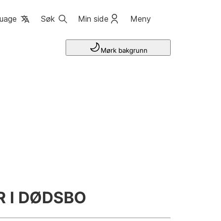
uage
Søk
Min side
Meny
Mørk bakgrunn
R I DØDSBO