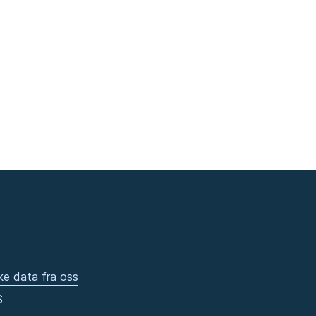
ke data fra oss
S