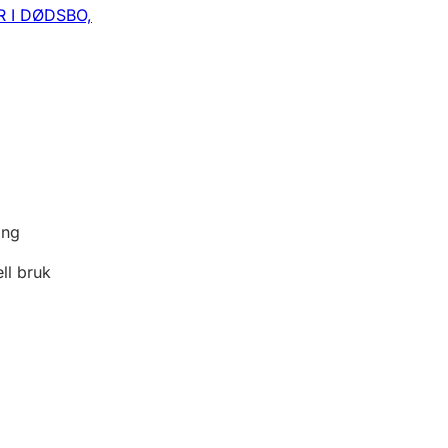
 I DØDSBO,
ing
ell bruk