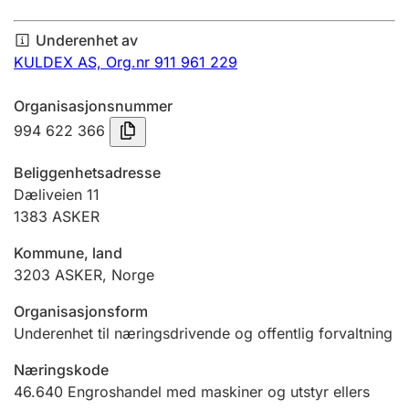
Årsregnskap
Underenhet av
Innsending og forsinkelsesgebyr
KULDEX AS,
Org.nr 911 961 229
Organisasjonsnummer
Tinglysing
994 622 366
Beliggenhetsadresse
Jeger
Dæliveien 11
Betaling og jegeravgiftskort
1383
ASKER
Kommune, land
3203
ASKER
,
Norge
Ektepaktveileder
Organisasjonsform
Underenhet til næringsdrivende og offentlig forvaltning
Offentlig sektor
Næringskode
46.640
Engroshandel med maskiner og utstyr ellers