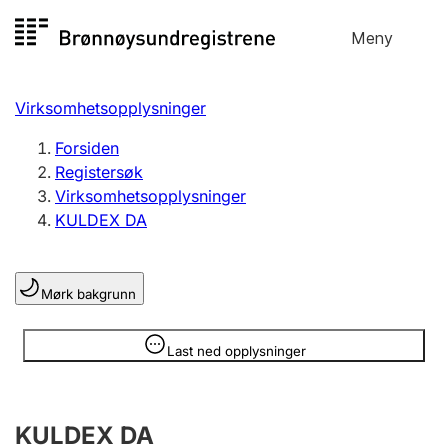
Hopp
Meny
Registersøk
til
Søk
Velg språk
innhold
Virksomhetsopplysninger
Aksjeselskap
Registrere, endre, slette
Forsiden
Registersøk
Virksomhetsopplysninger
Enkeltpersonforetak
KULDEX DA
Registrere, endre, slette
Mørk bakgrunn
Lag og forening
Registrere, endre, slette
Opplysninger er skjult
Last ned opplysninger
Flere organisasjonsformer
KULDEX DA