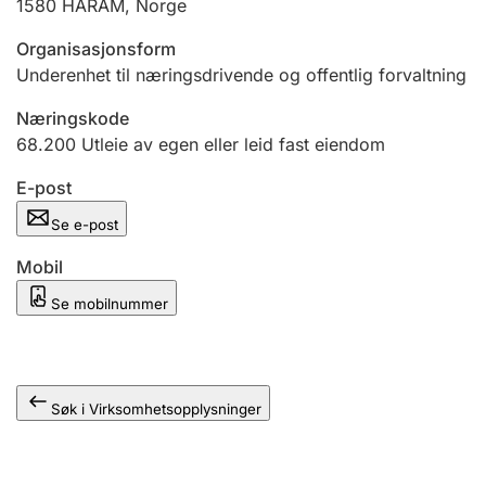
1580
HARAM
,
Norge
Andre tema
Organisasjonsform
Underenhet til næringsdrivende og offentlig forvaltning
Næringskode
68.200
Utleie av egen eller leid fast eiendom
E-post
Se e-post
Mobil
Se mobilnummer
Søk i Virksomhetsopplysninger