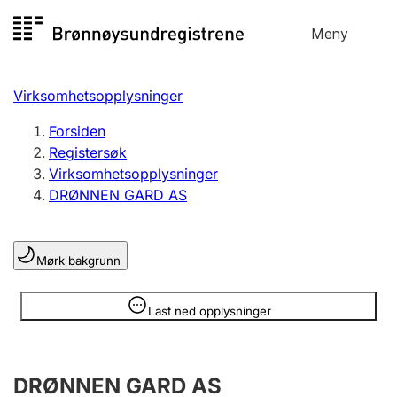
Hopp
Meny
Registersøk
til
Søk
Velg språk
innhold
Virksomhetsopplysninger
Aksjeselskap
Registrere, endre, slette
Forsiden
Registersøk
Virksomhetsopplysninger
Enkeltpersonforetak
DRØNNEN GARD AS
Registrere, endre, slette
Mørk bakgrunn
Lag og forening
Registrere, endre, slette
Opplysninger er skjult
Last ned opplysninger
Flere organisasjonsformer
DRØNNEN GARD AS