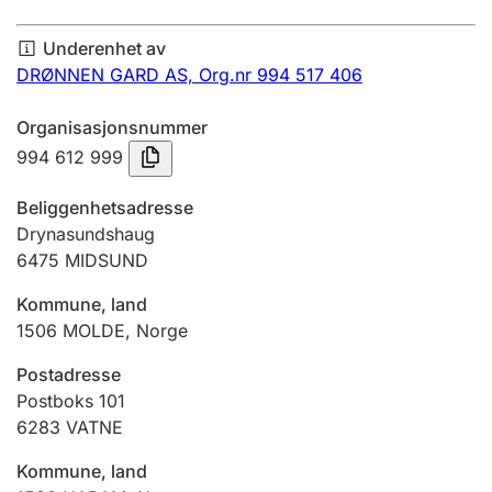
Årsregnskap
Underenhet av
Innsending og forsinkelsesgebyr
DRØNNEN GARD AS,
Org.nr 994 517 406
Organisasjonsnummer
Tinglysing
994 612 999
Beliggenhetsadresse
Jeger
Drynasundshaug
Betaling og jegeravgiftskort
6475
MIDSUND
Kommune, land
1506
MOLDE
,
Norge
Ektepaktveileder
Postadresse
Postboks 101
Offentlig sektor
6283
VATNE
Kommune, land