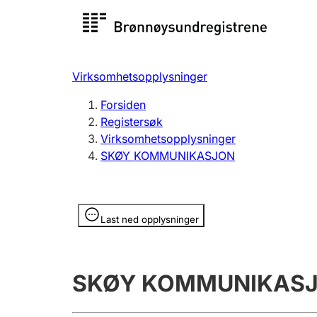
Registersøk
Aksjesel
Registrer
Virksomhetsopplysninger
Lag og forening
Flere
Forsiden
Registrere, endre, slette
organisa
Registersøk
Virksomhetsopplysninger
SKØY KOMMUNIKASJON
Tinglysing
Jeger
Betaling 
Opplysninger er skjult
Last ned opplysninger
Offentlig sektor
Andre t
SKØY KOMMUNIKAS