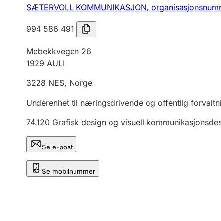
SÆTERVOLL KOMMUNIKASJON,
organisasjonsnum
994 586 491
Mobekkvegen 26
1929
AULI
3228
NES
,
Norge
Underenhet til næringsdrivende og offentlig forvaltn
74.120
Grafisk design og visuell kommunikasjonsde
Se e-post
Se mobilnummer