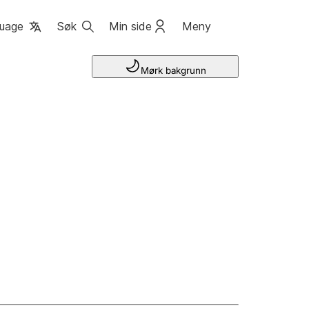
uage
Søk
Min side
Meny
Mørk bakgrunn