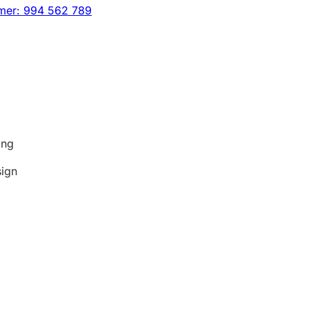
mer: 994 562 789
ing
sign