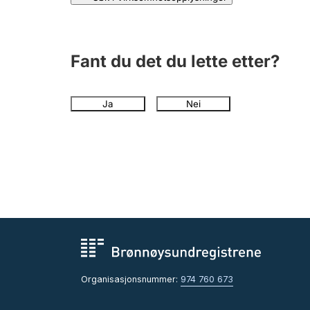
Fant du det du lette etter?
Ja
Nei
Organisasjonsnummer:
974 760 673