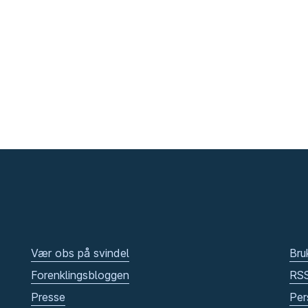
Vær obs på svindel
Bru
Forenklingsbloggen
RS
Presse
Per