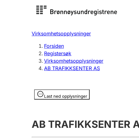
Registersøk
Aksjesel
Registrer
Virksomhetsopplysninger
Lag og forening
Flere
Forsiden
Registrere, endre, slette
organisa
Registersøk
Virksomhetsopplysninger
AB TRAFIKKSENTER AS
Tinglysing
Jeger
Betaling 
Opplysninger er skjult
Last ned opplysninger
Offentlig sektor
Andre t
AB TRAFIKKSENTER 