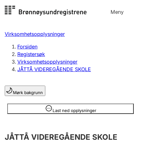
Hopp
Meny
Registersøk
til
Søk
Velg språk
innhold
Virksomhetsopplysninger
Aksjeselskap
Registrere, endre, slette
Forsiden
Registersøk
Virksomhetsopplysninger
Enkeltpersonforetak
JÅTTÅ VIDEREGÅENDE SKOLE
Registrere, endre, slette
Mørk bakgrunn
Lag og forening
Registrere, endre, slette
Opplysninger er skjult
Last ned opplysninger
Flere organisasjonsformer
JÅTTÅ VIDEREGÅENDE SKOLE