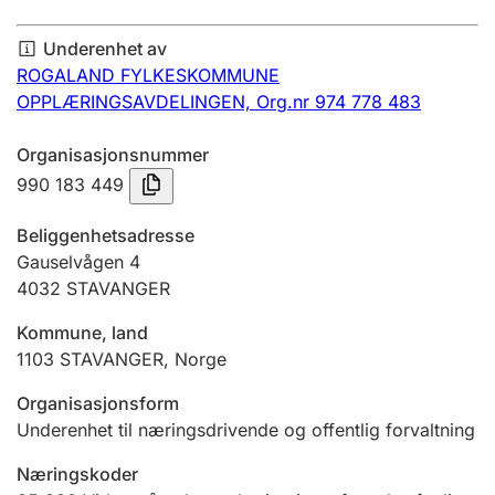
Årsregnskap
Underenhet av
Innsending og forsinkelsesgebyr
ROGALAND FYLKESKOMMUNE
OPPLÆRINGSAVDELINGEN,
Org.nr 974 778 483
Tinglysing
Organisasjonsnummer
990 183 449
Jeger
Beliggenhetsadresse
Betaling og jegeravgiftskort
Gauselvågen 4
4032
STAVANGER
Kommune, land
Ektepaktveileder
1103
STAVANGER
,
Norge
Organisasjonsform
Offentlig sektor
Underenhet til næringsdrivende og offentlig forvaltning
Næringskoder