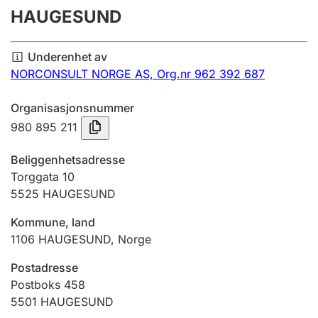
HAUGESUND
Årsregnskap
Innsending og forsinkelsesgebyr
Underenhet av
NORCONSULT NORGE AS,
Org.nr 962 392 687
Tinglysing
Organisasjonsnummer
980 895 211
Jeger
Beliggenhetsadresse
Betaling og jegeravgiftskort
Torggata 10
5525
HAUGESUND
Ektepaktveileder
Kommune, land
1106
HAUGESUND
,
Norge
Postadresse
Offentlig sektor
Postboks 458
5501
HAUGESUND