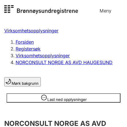
Hopp
Meny
Registersøk
til
Søk
Velg språk
innhold
Virksomhetsopplysninger
Aksjeselskap
Registrere, endre, slette
Forsiden
Registersøk
Virksomhetsopplysninger
Enkeltpersonforetak
NORCONSULT NORGE AS AVD HAUGESUND
Registrere, endre, slette
Mørk bakgrunn
Lag og forening
Registrere, endre, slette
Opplysninger er skjult
Last ned opplysninger
Flere organisasjonsformer
NORCONSULT NORGE AS AVD