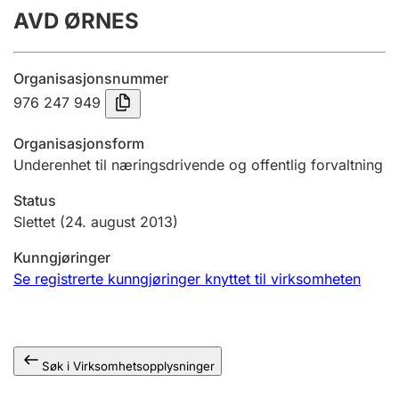
AVD ØRNES
Årsregnskap
Innsending og forsinkelsesgebyr
Organisasjonsnummer
976 247 949
Tinglysing
Organisasjonsform
Underenhet til næringsdrivende og offentlig forvaltning
Jeger
Status
Betaling og jegeravgiftskort
Slettet
(24. august 2013)
Kunngjøringer
Ektepaktveileder
Se registrerte kunngjøringer knyttet til virksomheten
Offentlig sektor
Søk i Virksomhetsopplysninger