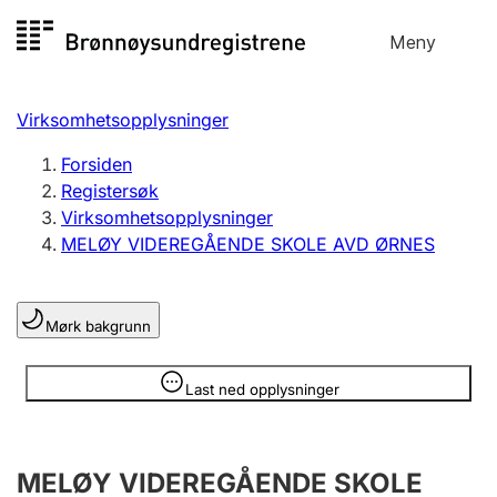
Hopp
Meny
Registersøk
til
Søk
Velg språk
innhold
Virksomhetsopplysninger
Aksjeselskap
Registrere, endre, slette
Forsiden
Registersøk
Virksomhetsopplysninger
Enkeltpersonforetak
MELØY VIDEREGÅENDE SKOLE AVD ØRNES
Registrere, endre, slette
Mørk bakgrunn
Lag og forening
Registrere, endre, slette
Opplysninger er skjult
Last ned opplysninger
Flere organisasjonsformer
MELØY VIDEREGÅENDE SKOLE