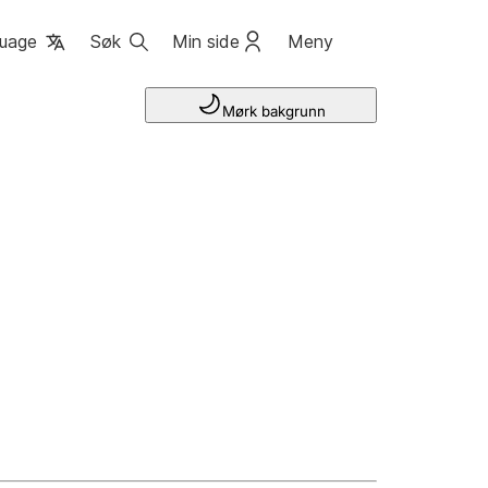
uage
Søk
Min side
Meny
Mørk bakgrunn