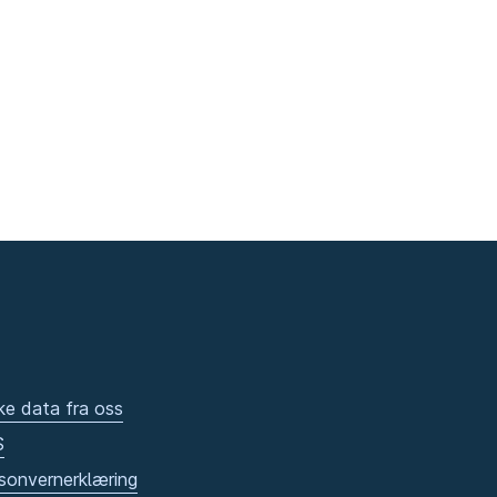
ke data fra oss
S
sonvernerklæring