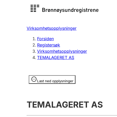
Registersøk
Aksjesel
Registrer
Virksomhetsopplysninger
Lag og forening
Flere
Forsiden
Registrere, endre, slette
organisa
Registersøk
Virksomhetsopplysninger
TEMALAGERET AS
Tinglysing
Jeger
Betaling 
Opplysninger er skjult
Last ned opplysninger
Offentlig sektor
Andre t
TEMALAGERET AS