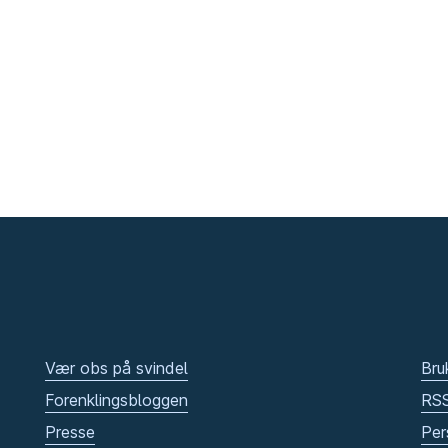
Vær obs på svindel
Bru
Forenklingsbloggen
RS
Presse
Per