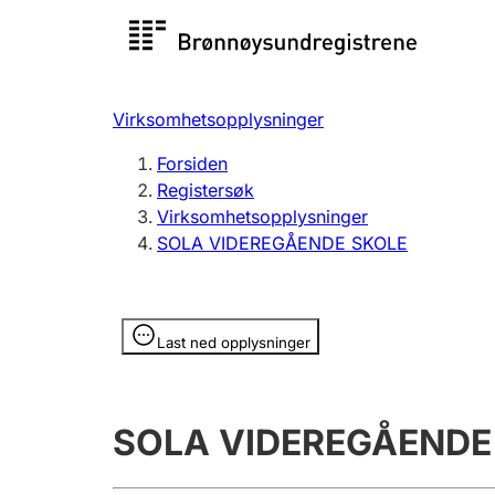
Registersøk
Aksjesel
Registrer
Virksomhetsopplysninger
Lag og forening
Flere
Forsiden
Registrere, endre, slette
organisa
Registersøk
Virksomhetsopplysninger
SOLA VIDEREGÅENDE SKOLE
Tinglysing
Jeger
Betaling 
Opplysninger er skjult
Last ned opplysninger
Offentlig sektor
Andre t
SOLA VIDEREGÅENDE