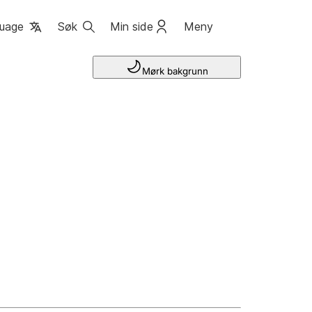
uage
Søk
Min side
Meny
Mørk bakgrunn