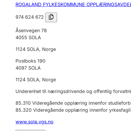
ROGALAND FYLKESKOMMUNE OPPLÆRINGSAVDE
974 624 672
Åsenvegen 78
4055
SOLA
1124
SOLA
,
Norge
Postboks 190
4097
SOLA
1124
SOLA
,
Norge
Underenhet til næringsdrivende og offentlig forvaltn
85.310
Videregående opplæring innenfor studiefor
85.320
Videregående opplæring innenfor yrkesfagl
www.sola.vgs.no