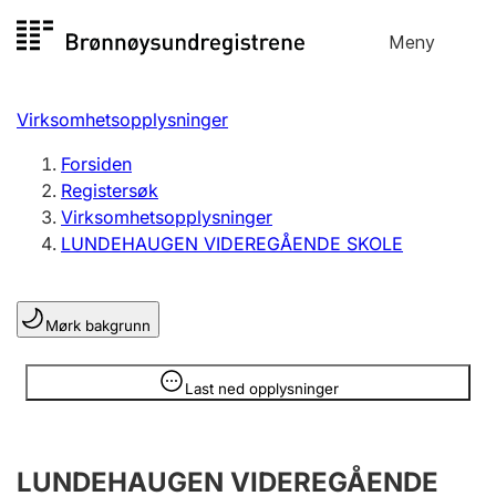
Hopp
Meny
Registersøk
til
Søk
Velg språk
innhold
Virksomhetsopplysninger
Aksjeselskap
Registrere, endre, slette
Forsiden
Registersøk
Virksomhetsopplysninger
Enkeltpersonforetak
LUNDEHAUGEN VIDEREGÅENDE SKOLE
Registrere, endre, slette
Mørk bakgrunn
Lag og forening
Registrere, endre, slette
Opplysninger er skjult
Last ned opplysninger
Flere organisasjonsformer
LUNDEHAUGEN VIDEREGÅENDE