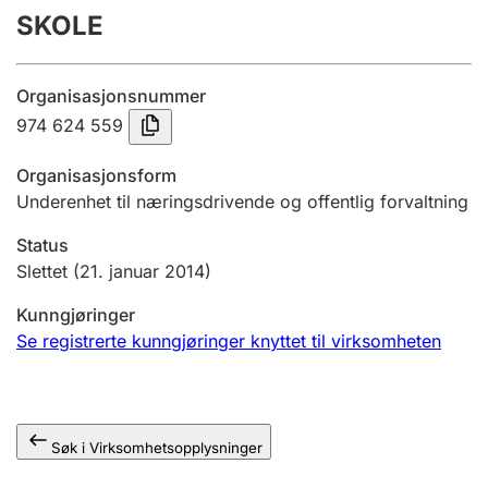
SKOLE
Årsregnskap
Innsending og forsinkelsesgebyr
Organisasjonsnummer
974 624 559
Tinglysing
Organisasjonsform
Underenhet til næringsdrivende og offentlig forvaltning
Jeger
Status
Betaling og jegeravgiftskort
Slettet
(21. januar 2014)
Kunngjøringer
Ektepaktveileder
Se registrerte kunngjøringer knyttet til virksomheten
Offentlig sektor
Søk i Virksomhetsopplysninger