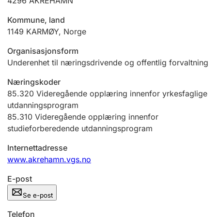
4296
ÅKREHAMN
Andre tema
Kommune, land
1149
KARMØY
,
Norge
Organisasjonsform
Underenhet til næringsdrivende og offentlig forvaltning
Næringskoder
85.320
Videregående opplæring innenfor yrkesfaglige
utdanningsprogram
85.310
Videregående opplæring innenfor
studieforberedende utdanningsprogram
Internettadresse
www.akrehamn.vgs.no
E-post
Se e-post
Telefon