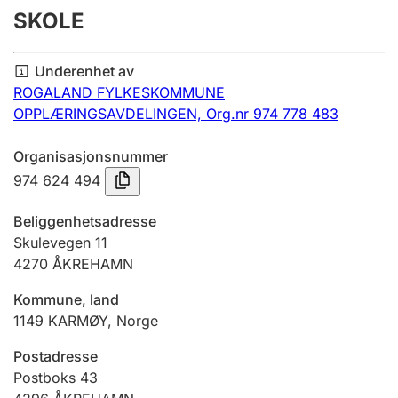
SKOLE
Årsregnskap
Innsending og forsinkelsesgebyr
Underenhet av
ROGALAND FYLKESKOMMUNE
OPPLÆRINGSAVDELINGEN,
Org.nr 974 778 483
Tinglysing
Organisasjonsnummer
974 624 494
Jeger
Betaling og jegeravgiftskort
Beliggenhetsadresse
Skulevegen 11
4270
ÅKREHAMN
Ektepaktveileder
Kommune, land
1149
KARMØY
,
Norge
Offentlig sektor
Postadresse
Postboks 43