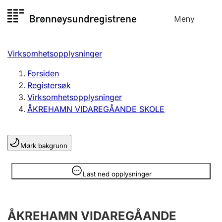
Hopp
Meny
Registersøk
til
Søk
Velg språk
innhold
Virksomhetsopplysninger
Aksjeselskap
Registrere, endre, slette
Forsiden
Registersøk
Virksomhetsopplysninger
Enkeltpersonforetak
ÅKREHAMN VIDAREGÅANDE SKOLE
Registrere, endre, slette
Mørk bakgrunn
Lag og forening
Registrere, endre, slette
Opplysninger er skjult
Last ned opplysninger
Flere organisasjonsformer
ÅKREHAMN VIDAREGÅANDE