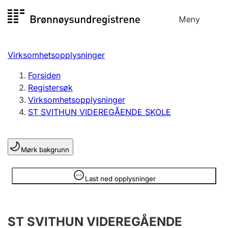
Hopp
Meny
Registersøk
til
Søk
Velg språk
innhold
Virksomhetsopplysninger
Aksjeselskap
Registrere, endre, slette
Forsiden
Registersøk
Virksomhetsopplysninger
Enkeltpersonforetak
ST SVITHUN VIDEREGÅENDE SKOLE
Registrere, endre, slette
Mørk bakgrunn
Lag og forening
Registrere, endre, slette
Opplysninger er skjult
Last ned opplysninger
Flere organisasjonsformer
ST SVITHUN VIDEREGÅENDE