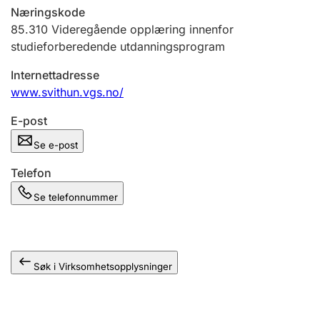
Andre tema
Næringskode
85.310
Videregående opplæring innenfor
studieforberedende utdanningsprogram
Internettadresse
www.svithun.vgs.no/
E-post
Se e-post
Telefon
Se telefonnummer
Søk i Virksomhetsopplysninger