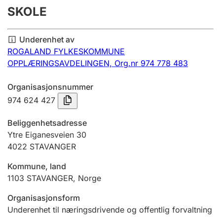
SKOLE
Årsregnskap
Innsending og forsinkelsesgebyr
Underenhet av
ROGALAND FYLKESKOMMUNE
OPPLÆRINGSAVDELINGEN,
Org.nr 974 778 483
Tinglysing
Organisasjonsnummer
974 624 427
Jeger
Betaling og jegeravgiftskort
Beliggenhetsadresse
Ytre Eiganesveien 30
4022
STAVANGER
Ektepaktveileder
Kommune, land
1103
STAVANGER
,
Norge
Offentlig sektor
Organisasjonsform
Underenhet til næringsdrivende og offentlig forvaltning