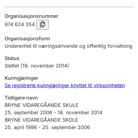
Årsregnskap
Organisasjonsnummer
Innsending og forsinkelsesgebyr
974 624 354
Organisasjonsform
Tinglysing
Underenhet til næringsdrivende og offentlig forvaltning
Status
Jeger
Slettet
(18. november 2014)
Betaling og jegeravgiftskort
Kunngjøringer
Se registrerte kunngjøringer knyttet til virksomheten
Ektepaktveileder
Tidligere navn
BRYNE VIDAREGÅANDE SKULE
25. september 2006
-
18. november 2014
Offentlig sektor
BRYNE VIDAREGÅANDE SKOLE
25. april 1996 -
25. september 2006