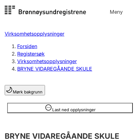
Hopp
Meny
Registersøk
til
Søk
Velg språk
innhold
Virksomhetsopplysninger
Aksjeselskap
Registrere, endre, slette
Forsiden
Registersøk
Virksomhetsopplysninger
Enkeltpersonforetak
BRYNE VIDAREGÅANDE SKULE
Registrere, endre, slette
Mørk bakgrunn
Lag og forening
Registrere, endre, slette
Opplysninger er skjult
Last ned opplysninger
Flere organisasjonsformer
BRYNE VIDAREGÅANDE SKULE