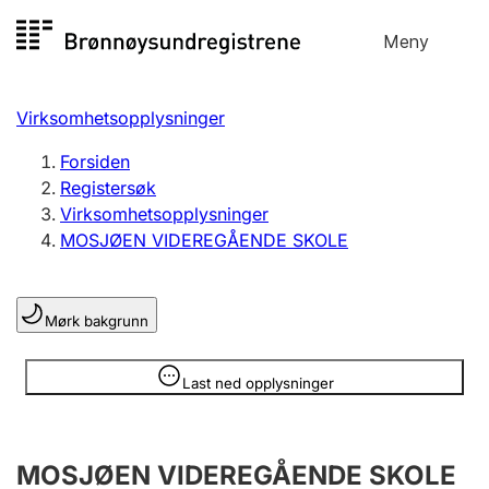
Hopp
Meny
Registersøk
til
Søk
Velg språk
innhold
Virksomhetsopplysninger
Aksjeselskap
Registrere, endre, slette
Forsiden
Registersøk
Virksomhetsopplysninger
Enkeltpersonforetak
MOSJØEN VIDEREGÅENDE SKOLE
Registrere, endre, slette
Mørk bakgrunn
Lag og forening
Registrere, endre, slette
Opplysninger er skjult
Last ned opplysninger
Flere organisasjonsformer
MOSJØEN VIDEREGÅENDE SKOLE