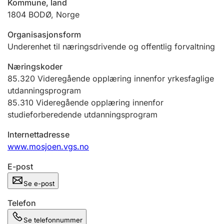
Kommune, land
Andre tema
1804
BODØ
,
Norge
Organisasjonsform
Underenhet til næringsdrivende og offentlig forvaltning
Næringskoder
85.320
Videregående opplæring innenfor yrkesfaglige
utdanningsprogram
85.310
Videregående opplæring innenfor
studieforberedende utdanningsprogram
Internettadresse
www.mosjoen.vgs.no
E-post
Se e-post
Telefon
Se telefonnummer