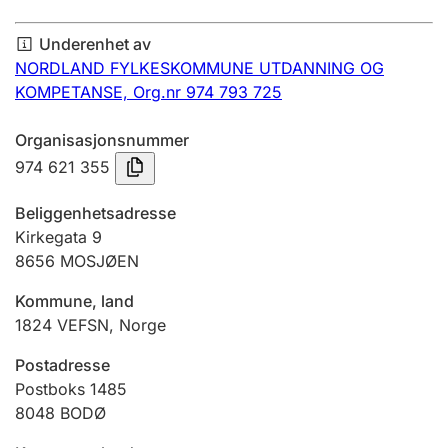
Årsregnskap
Underenhet av
Innsending og forsinkelsesgebyr
NORDLAND FYLKESKOMMUNE UTDANNING OG
KOMPETANSE,
Org.nr 974 793 725
Tinglysing
Organisasjonsnummer
974 621 355
Jeger
Beliggenhetsadresse
Betaling og jegeravgiftskort
Kirkegata 9
8656
MOSJØEN
Kommune, land
Ektepaktveileder
1824
VEFSN
,
Norge
Postadresse
Offentlig sektor
Postboks 1485
8048
BODØ