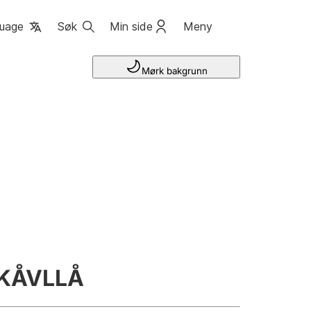
uage
Søk
Min side
Meny
Mørk bakgrunn
KÅVLLÅ