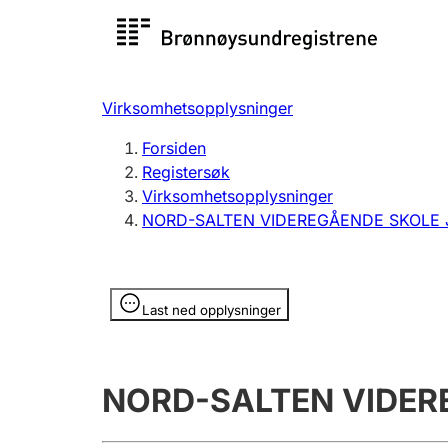
Registersøk
Aksjesel
Registrer
Virksomhetsopplysninger
Lag og forening
Flere
Forsiden
Registrere, endre, slette
organisa
Registersøk
Virksomhetsopplysninger
NORD-SALTEN VIDEREGÅENDE SKOLE
Tinglysing
Jeger
Betaling 
Opplysninger er skjult
Last ned opplysninger
Offentlig sektor
Andre t
NORD-SALTEN VIDER