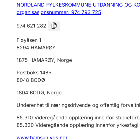
NORDLAND FYLKESKOMMUNE UTDANNING OG KO
organisasjonsnummer: 974 793 725
974 621 282
Fløyåsen 1
8294
HAMARØY
1875
HAMARØY
,
Norge
Postboks 1485
8048
BODØ
1804
BODØ
,
Norge
Underenhet til næringsdrivende og offentlig forvaltn
85.310
Videregående opplæring innenfor studiefor
85.320
Videregående opplæring innenfor yrkesfagl
www.hamsun.vgs.no/