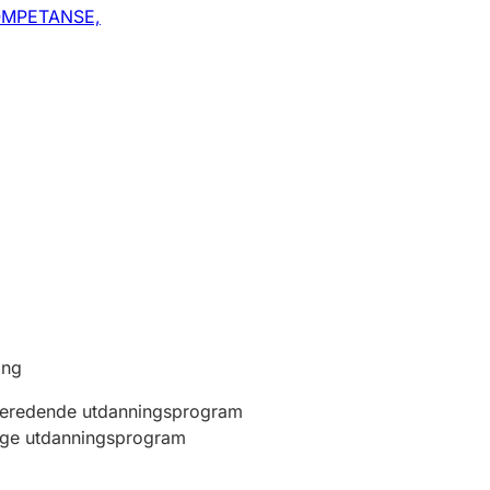
MPETANSE,
ing
beredende utdanningsprogram
ige utdanningsprogram