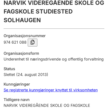
NARVIK VIDEREGÅENDE SKOLE OG
Årsregnskap
FAGSKOLE STUDIESTED
Innsending og forsinkelsesgebyr
SOLHAUGEN
Tinglysing
Organisasjonsnummer
974 621 088
Jeger
Organisasjonsform
Betaling og jegeravgiftskort
Underenhet til næringsdrivende og offentlig forvaltning
Status
Ektepaktveileder
Slettet
(24. august 2013)
Kunngjøringer
Se registrerte kunngjøringer knyttet til virksomheten
Offentlig sektor
Tidligere navn
NARVIK VIDEREGÅENDE SKOLE OG FAGSKOLE