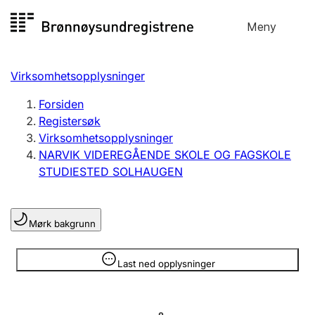
Hopp
Meny
Registersøk
til
Søk
Velg språk
innhold
Virksomhetsopplysninger
Aksjeselskap
Registrere, endre, slette
Forsiden
Registersøk
Virksomhetsopplysninger
Enkeltpersonforetak
NARVIK VIDEREGÅENDE SKOLE OG FAGSKOLE
Registrere, endre, slette
STUDIESTED SOLHAUGEN
Lag og forening
Mørk bakgrunn
Registrere, endre, slette
Opplysninger er skjult
Last ned opplysninger
Flere organisasjonsformer