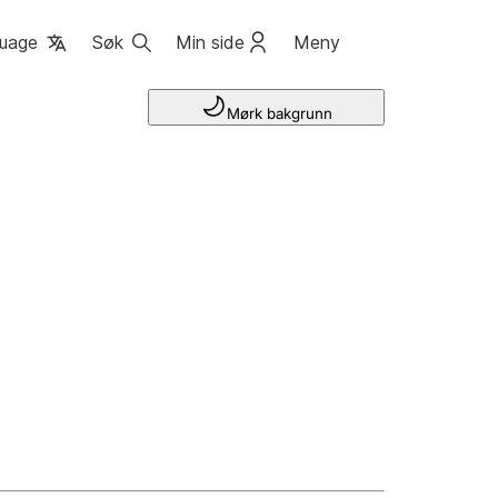
uage
Søk
Min side
Meny
Mørk bakgrunn