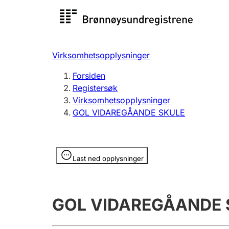
Registersøk
Aksjesel
Registrer
Virksomhetsopplysninger
Lag og forening
Flere
Forsiden
Registrere, endre, slette
organisa
Registersøk
Virksomhetsopplysninger
GOL VIDAREGÅANDE SKULE
Tinglysing
Jeger
Betaling 
Opplysninger er skjult
Last ned opplysninger
Offentlig sektor
Andre t
GOL VIDAREGÅANDE 