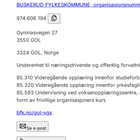
BUSKERUD FYLKESKOMMUNE,
organisasjonsnumm
974 606 194
Gymnasvegen 27
3550
GOL
3324
GOL
,
Norge
Underenhet til næringsdrivende og offentlig forvaltn
85.310
Videregående opplæring innenfor studiefor
85.320
Videregående opplæring innenfor yrkesfagl
85.593
Undervisning ved voksenopplæringssentre, ak
form av frivillige organisasjoners kurs
bfk.no/gol-vgs
Se e-post