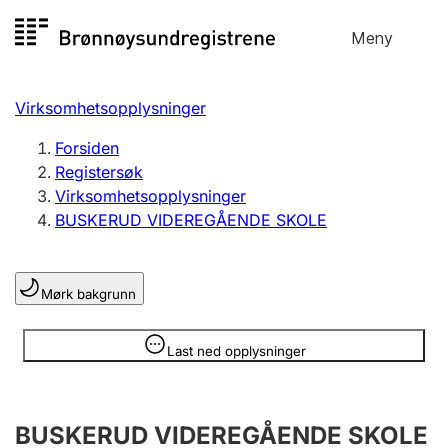
Hopp
Meny
Registersøk
til
Søk
Velg språk
innhold
Virksomhetsopplysninger
Aksjeselskap
Registrere, endre, slette
Forsiden
Registersøk
Virksomhetsopplysninger
Enkeltpersonforetak
BUSKERUD VIDEREGÅENDE SKOLE
Registrere, endre, slette
Mørk bakgrunn
Lag og forening
Registrere, endre, slette
Opplysninger er skjult
Last ned opplysninger
Flere organisasjonsformer
BUSKERUD VIDEREGÅENDE SKOLE