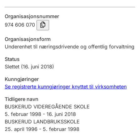
Årsregnskap
Organisasjonsnummer
Innsending og forsinkelsesgebyr
974 606 070
Organisasjonsform
Tinglysing
Underenhet til næringsdrivende og offentlig forvaltning
Status
Jeger
Slettet
(16. juni 2018)
Betaling og jegeravgiftskort
Kunngjøringer
Se registrerte kunngjøringer knyttet til virksomheten
Ektepaktveileder
Tidligere navn
BUSKERUD VIDEREGÅENDE SKOLE
5. februar 1998
-
16. juni 2018
Offentlig sektor
BUSKERUD LANDBRUKSSKOLE
25. april 1996 -
5. februar 1998