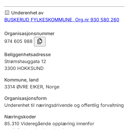
Årsregnskap
Underenhet av
Innsending og forsinkelsesgebyr
BUSKERUD FYLKESKOMMUNE,
Org.nr 930 580 260
Organisasjonsnummer
Tinglysing
974 605 988
Beliggenhetsadresse
Jeger
Strømshauggata 12
Betaling og jegeravgiftskort
3300
HOKKSUND
Kommune, land
3314
ØVRE EIKER
,
Norge
Ektepaktveileder
Organisasjonsform
Underenhet til næringsdrivende og offentlig forvaltning
Offentlig sektor
Næringskoder
85.310
Videregående opplæring innenfor