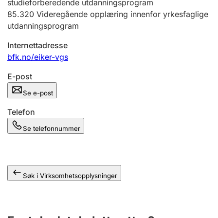
studieforberedende utdanningsprogram
Andre tema
85.320
Videregående opplæring innenfor yrkesfaglige
utdanningsprogram
Internettadresse
bfk.no/eiker-vgs
E-post
Se e-post
Telefon
Se telefonnummer
Søk i Virksomhetsopplysninger