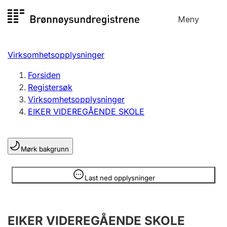
Hopp
Meny
Registersøk
til
Søk
Velg språk
innhold
Virksomhetsopplysninger
Aksjeselskap
Registrere, endre, slette
Forsiden
Registersøk
Virksomhetsopplysninger
Enkeltpersonforetak
EIKER VIDEREGÅENDE SKOLE
Registrere, endre, slette
Mørk bakgrunn
Lag og forening
Registrere, endre, slette
Opplysninger er skjult
Last ned opplysninger
Flere organisasjonsformer
EIKER VIDEREGÅENDE SKOLE