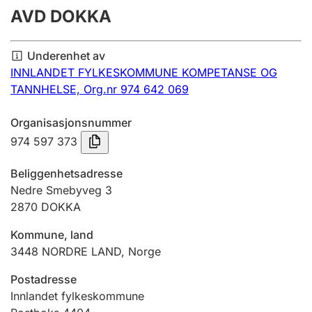
AVD DOKKA
Årsregnskap
Innsending og forsinkelsesgebyr
Underenhet av
INNLANDET FYLKESKOMMUNE KOMPETANSE OG
TANNHELSE,
Org.nr 974 642 069
Tinglysing
Organisasjonsnummer
974 597 373
Jeger
Betaling og jegeravgiftskort
Beliggenhetsadresse
Nedre Smebyveg 3
2870
DOKKA
Ektepaktveileder
Kommune, land
3448
NORDRE LAND
,
Norge
Offentlig sektor
Postadresse
Innlandet fylkeskommune