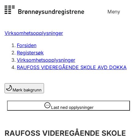
Hopp
Meny
Registersøk
til
Søk
Velg språk
innhold
Virksomhetsopplysninger
Aksjeselskap
Registrere, endre, slette
Forsiden
Registersøk
Virksomhetsopplysninger
Enkeltpersonforetak
RAUFOSS VIDEREGÅENDE SKOLE AVD DOKKA
Registrere, endre, slette
Mørk bakgrunn
Lag og forening
Registrere, endre, slette
Opplysninger er skjult
Last ned opplysninger
Flere organisasjonsformer
RAUFOSS VIDEREGÅENDE SKOLE