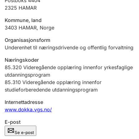
Postboks 4404
Andre tema
2325
HAMAR
Kommune, land
3403
HAMAR
,
Norge
Organisasjonsform
Underenhet til næringsdrivende og offentlig forvaltning
Næringskoder
85.320
Videregående opplæring innenfor yrkesfaglige
utdanningsprogram
85.310
Videregående opplæring innenfor
studieforberedende utdanningsprogram
Internettadresse
www.dokka.vgs.no/
E-post
Se e-post