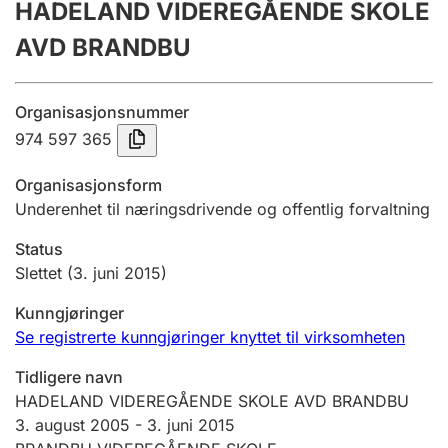
HADELAND VIDEREGÅENDE SKOLE
Årsregnskap
AVD BRANDBU
Innsending og forsinkelsesgebyr
Organisasjonsnummer
Tinglysing
974 597 365
Organisasjonsform
Underenhet til næringsdrivende og offentlig forvaltning
Jeger
Betaling og jegeravgiftskort
Status
Slettet
(3. juni 2015)
Ektepaktveileder
Kunngjøringer
Se registrerte kunngjøringer knyttet til virksomheten
Tidligere navn
Offentlig sektor
HADELAND VIDEREGÅENDE SKOLE AVD BRANDBU
3. august 2005
-
3. juni 2015