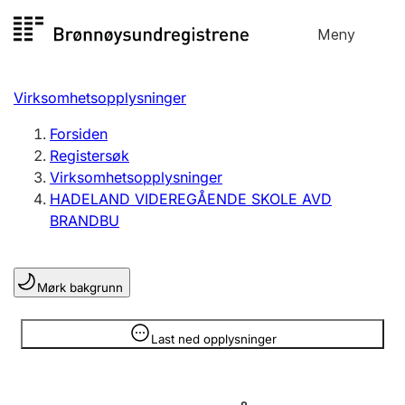
Hopp
Meny
Registersøk
til
Søk
Velg språk
innhold
Virksomhetsopplysninger
Aksjeselskap
Registrere, endre, slette
Forsiden
Registersøk
Virksomhetsopplysninger
Enkeltpersonforetak
HADELAND VIDEREGÅENDE SKOLE AVD
Registrere, endre, slette
BRANDBU
Lag og forening
Mørk bakgrunn
Registrere, endre, slette
Opplysninger er skjult
Last ned opplysninger
Flere organisasjonsformer