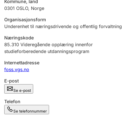
Kommune, land
Andre tema
0301
OSLO
,
Norge
Organisasjonsform
Underenhet til næringsdrivende og offentlig forvaltning
Næringskode
85.310
Videregående opplæring innenfor
studieforberedende utdanningsprogram
Internettadresse
foss.vgs.no
E-post
Se e-post
Telefon
Se telefonnummer