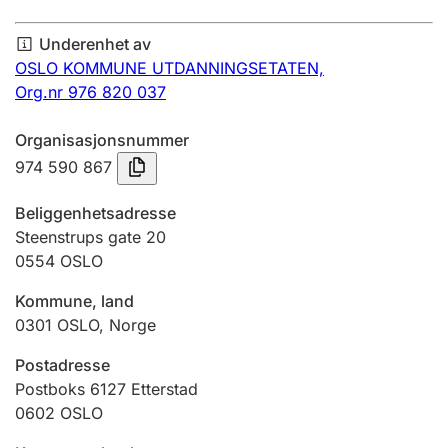
Årsregnskap
Underenhet av
Innsending og forsinkelsesgebyr
OSLO KOMMUNE UTDANNINGSETATEN,
Org.nr 976 820 037
Tinglysing
Organisasjonsnummer
974 590 867
Jeger
Beliggenhetsadresse
Betaling og jegeravgiftskort
Steenstrups gate 20
0554
OSLO
Kommune, land
Ektepaktveileder
0301
OSLO
,
Norge
Postadresse
Offentlig sektor
Postboks 6127 Etterstad
0602
OSLO