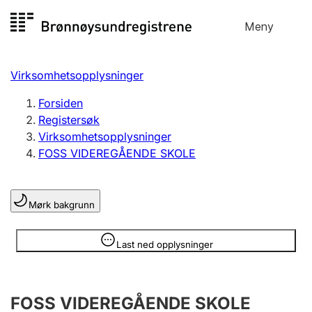
Hopp
Meny
Registersøk
til
Søk
Velg språk
innhold
Virksomhetsopplysninger
Aksjeselskap
Registrere, endre, slette
Forsiden
Registersøk
Virksomhetsopplysninger
Enkeltpersonforetak
FOSS VIDEREGÅENDE SKOLE
Registrere, endre, slette
Mørk bakgrunn
Lag og forening
Registrere, endre, slette
Opplysninger er skjult
Last ned opplysninger
Flere organisasjonsformer
FOSS VIDEREGÅENDE SKOLE