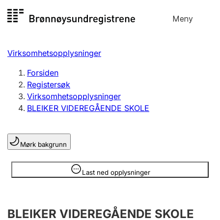
Hopp
Meny
Registersøk
til
Søk
Velg språk
innhold
Virksomhetsopplysninger
Aksjeselskap
Registrere, endre, slette
Forsiden
Registersøk
Virksomhetsopplysninger
Enkeltpersonforetak
BLEIKER VIDEREGÅENDE SKOLE
Registrere, endre, slette
Mørk bakgrunn
Lag og forening
Registrere, endre, slette
Opplysninger er skjult
Last ned opplysninger
Flere organisasjonsformer
BLEIKER VIDEREGÅENDE SKOLE