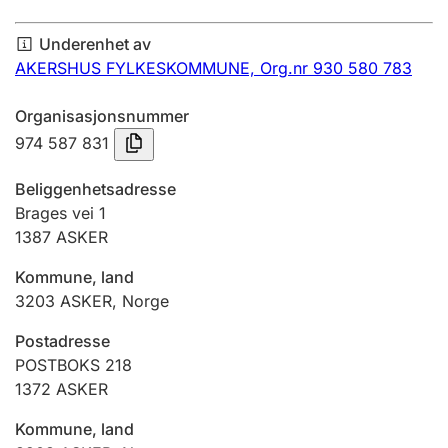
Årsregnskap
Underenhet av
Innsending og forsinkelsesgebyr
AKERSHUS FYLKESKOMMUNE,
Org.nr 930 580 783
Organisasjonsnummer
Tinglysing
974 587 831
Beliggenhetsadresse
Jeger
Brages vei 1
Betaling og jegeravgiftskort
1387
ASKER
Kommune, land
3203
ASKER
,
Norge
Ektepaktveileder
Postadresse
POSTBOKS 218
Offentlig sektor
1372
ASKER
Kommune, land