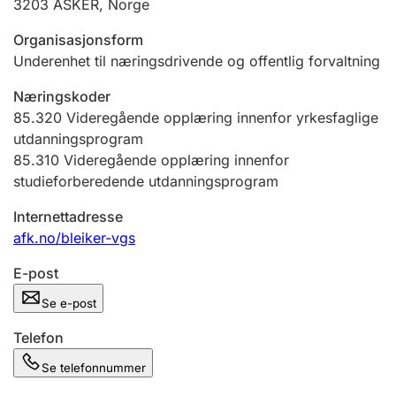
3203
ASKER
,
Norge
Andre tema
Organisasjonsform
Underenhet til næringsdrivende og offentlig forvaltning
Næringskoder
85.320
Videregående opplæring innenfor yrkesfaglige
utdanningsprogram
85.310
Videregående opplæring innenfor
studieforberedende utdanningsprogram
Internettadresse
afk.no/bleiker-vgs
E-post
Se e-post
Telefon
Se telefonnummer