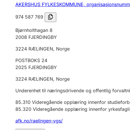
AKERSHUS FYLKESKOMMUNE,
organisasjonsnumm
974 587 769
Bjørnholthagan 8
2008
FJERDINGBY
3224
RÆLINGEN
,
Norge
POSTBOKS 24
2025
FJERDINGBY
3224
RÆLINGEN
,
Norge
Underenhet til næringsdrivende og offentlig forvaltn
85.310
Videregående opplæring innenfor studiefor
85.320
Videregående opplæring innenfor yrkesfagl
afk.no/raelingen-vgs/