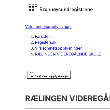
Registersøk
Aksjesel
Registrer
Virksomhetsopplysninger
Lag og forening
Flere
Forsiden
Registrere, endre, slette
organisa
Registersøk
Virksomhetsopplysninger
RÆLINGEN VIDEREGÅENDE SKOLE
Tinglysing
Jeger
Betaling 
Opplysninger er skjult
Last ned opplysninger
Offentlig sektor
Andre t
RÆLINGEN VIDEREGÅ