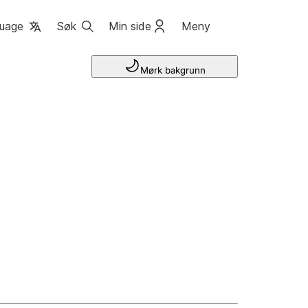
uage
Søk
Min side
Meny
Mørk bakgrunn