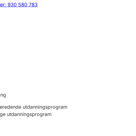
er: 930 580 783
ing
beredende utdanningsprogram
ige utdanningsprogram